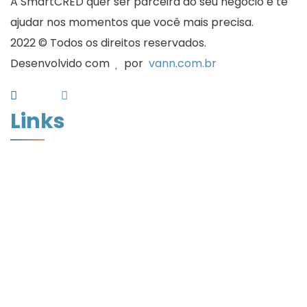
A SmartCRED quer ser parceira do seu negócio e te
ajudar nos momentos que você mais precisa.
2022 © Todos os direitos reservados.
Desenvolvido com
por
vann.com.br
Links
Home
Quem Somos
Desconto de Cheques
Desconto de Duplicatas
Cadastro
Artigos
Assinatura Digital
Política de Privacidade