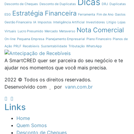
Dicas
Desconto de Cheques
Desconto de Duplicatas
DRJ
Duplicatas
Estratégia Financeira
ESG
Ferramenta
Fim de Ano
Gastos
Gestão Financeira
IA
Impostos
Inteligência Artificial
Investidores
Litígio
Lojas
Nota Comercial
Virtuais
Lucro Presumido
Mercado
Metaverso
On-line
Pequena Empresa
Planejamento Empresarial
Plano Financeiro
Planos de
Ação
PRLF
Recebíevis
Sustentabilidade
Tributação
WhatsApp
A SmartCRED quer ser parceira do seu negócio e te
ajudar nos momentos que você mais precisa.
2022 © Todos os direitos reservados.
Desenvolvido com
por
vann.com.br
Links
Home
Quem Somos
Desconto de Cheques