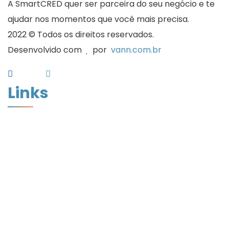
A SmartCRED quer ser parceira do seu negócio e te
ajudar nos momentos que você mais precisa.
2022 © Todos os direitos reservados.
Desenvolvido com
por
vann.com.br
Links
Home
Quem Somos
Desconto de Cheques
Desconto de Duplicatas
Cadastro
Artigos
Assinatura Digital