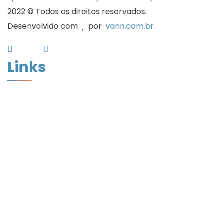
2022 © Todos os direitos reservados.
Desenvolvido com
por
vann.com.br
Links
Home
Quem Somos
Desconto de Cheques
Desconto de Duplicatas
Cadastro
Artigos
Assinatura Digital
Política de Privacidade
Links