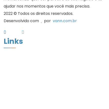
ajudar nos momentos que você mais precisa.
2022 © Todos os direitos reservados.
Desenvolvido com
por
vann.com.br
Links
Home
Quem Somos
Desconto de Cheques
Desconto de Duplicatas
Cadastro
Artigos
Assinatura Digital
Política de Privacidade