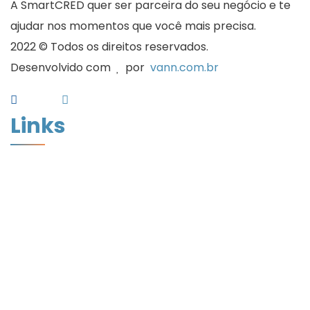
A SmartCRED quer ser parceira do seu negócio e te
ajudar nos momentos que você mais precisa.
2022 © Todos os direitos reservados.
Desenvolvido com
por
vann.com.br
Links
Home
Quem Somos
Desconto de Cheques
Desconto de Duplicatas
Cadastro
Artigos
Assinatura Digital