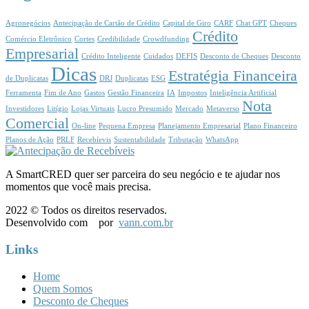
Agronegócios
Antecipação de Cartão de Crédito
Capital de Giro
CARF
Chat GPT
Cheques
Crédito
Comércio Eletrônico
Cortes
Credibilidade
Crowdfunding
Empresarial
Crédito Inteligente
Cuidados
DEFIS
Desconto de Cheques
Desconto
Dicas
Estratégia Financeira
de Duplicatas
DRJ
Duplicatas
ESG
Ferramenta
Fim de Ano
Gastos
Gestão Financeira
IA
Impostos
Inteligência Artificial
Nota
Investidores
Litígio
Lojas Virtuais
Lucro Presumido
Mercado
Metaverso
Comercial
On-line
Pequena Empresa
Planejamento Empresarial
Plano Financeiro
Planos de Ação
PRLF
Recebíevis
Sustentabilidade
Tributação
WhatsApp
A SmartCRED quer ser parceira do seu negócio e te ajudar nos
momentos que você mais precisa.
2022 © Todos os direitos reservados.
Desenvolvido com
por
vann.com.br
Links
Home
Quem Somos
Desconto de Cheques